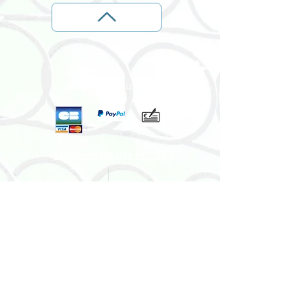
Décoration murale intemporelle à
poser délicatement avec une
pointe toute fine sur un mur clair
ou selon vos goûts.
Papiers rose, rouge, violet ou
orange selon stock et vos souhaits
Paiement sécurisés :
Création de latelierdesof unique et
originale fabriqué en France dans
mon atelier par mes soins
Diamètre 30 cm env.
Mentions légales et CGV
photos non contractuelles
Formulaire de rétractation
TEL:
06 10 92 99 89
E-MAIL:
sophie.jt@gmx.fr
Informations livraison & moyens de