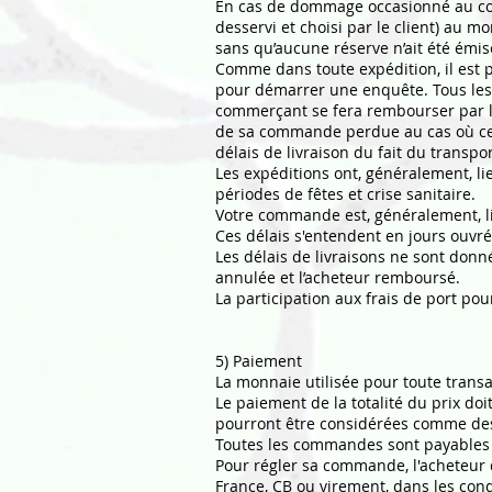
En cas de dommage occasionné au colis
desservi et choisi par le client) au m
sans qu’aucune réserve n’ait été émise
Comme dans toute expédition, il est p
pour démarrer une enquête. Tous les e
commerçant se fera rembourser par le
de sa commande perdue au cas où cell
délais de livraison du fait du transp
Les expéditions ont, généralement, l
périodes de fêtes et crise sanitaire.
Votre commande est, généralement, liv
Ces délais s'entendent en jours ouvr
Les délais de livraisons ne sont donn
annulée et l’acheteur remboursé.
La participation aux frais de port pou
5) Paiement
La monnaie utilisée pour toute transact
Le paiement de la totalité du prix do
pourront être considérées comme de
Toutes les commandes sont payables e
Pour régler sa commande, l'acheteur 
France, CB ou virement, dans les condi