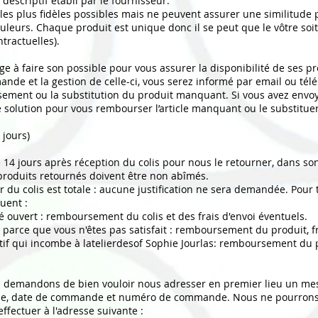
escriptif établi par le fournisseur.
es plus fidèles possibles mais ne peuvent assurer une similitude pa
leurs. Chaque produit est unique donc il se peut que le vôtre soi
tractuelles).
ge à faire son possible pour vous assurer la disponibilité de ses pr
de et la gestion de celle-ci, vous serez informé par email ou télé
rsement ou la substitution du produit manquant. Si vous avez env
e solution pour vous rembourser l’article manquant ou le substituer
 jours)
 14 jours après réception du colis pour nous le retourner, dans son
roduits retournés doivent être non abîmés.
r du colis est totale : aucune justification ne sera demandée. Pour
uent :
té ouvert : remboursement du colis et des frais d'envoi éventuels.
parce que vous n'êtes pas satisfait : remboursement du produit, fr
if qui incombe à latelierdesof Sophie Jourlas: remboursement du pr
s demandons de bien vouloir nous adresser en premier lieu un mes
esse, date de commande et numéro de commande. Nous ne pourron
effectuer à l'adresse suivante :