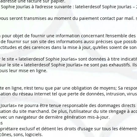
a adressé une facture sur papier.
f Sophie Jourlas à l’adresse suivante : latelierdesof Sophie Jourlas
N vous seront transmises au moment du paiement contact par mail.
 a pour objet de fournir une information concernant l’ensemble des ac
e de fournir sur son site des informations aussi précises que possibl
itudes et des carences dans la mise à jour, qu’elles soient de son 
le site « latelierdesof Sophie Jourlas» sont données à titre indicatif
sur le site « latelierdesof Sophie Jourlas» ne sont pas exhaustifs. 
uis leur mise en ligne.
te en ligne, n’est tenu que par une obligation de moyens; Sa respo
ation du réseau Internet tel que perte de données, intrusion, virus
ie Jourlas» ne pourra être tenue responsable des dommages directs 
tilisation du site marchand. De plus, l’utilisateur du site s’engage à 
avec un navigateur de dernière génération mis-à-jour.
ns
opriétaire exclusif et détient les droits d’usage sur tous les élémen
cônes, sons, logiciels.