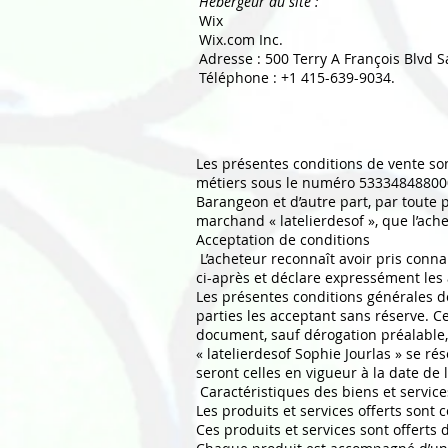
Hébergeur du site :
Wix
Wix.com Inc.
Adresse : 500 Terry A François Blvd 
Téléphone : +1 415-639-9034.
Les présentes conditions de vente son
métiers sous le numéro 533348488000
Barangeon et d’autre part, par toute 
marchand « latelierdesof », que l’ac
Acceptation de conditions
L’acheteur reconnaît avoir pris conn
ci-après et déclare expressément les
Les présentes conditions générales de 
parties les acceptant sans réserve. C
document, sauf dérogation préalable, 
« latelierdesof Sophie Jourlas » se ré
seront celles en vigueur à la date de
Caractéristiques des biens et servic
Les produits et services offerts sont 
Ces produits et services sont offerts 