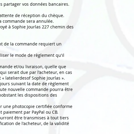
ns partager vos données bancaires.
'attente de réception du chèque.
i la commande sera annulée.
nvoyé à Sophie Jourlas 227 chemin des
ment de la commande requiert un
iliser le mode de règlement qu'il
mande et/ou livraison, quelle que
ui serait due par l'acheteur, en cas
 « latelierdesof Sophie Jourlas ».
 jours suivant la date de règlement
 toute nouvelle commande pourra être
bstant les dispositions des
er une photocopie certifiée conforme
out paiement par PayPal ou CB.
urront être transmises à tout tiers
ication de l'acheteur, de la validité