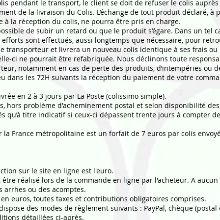
 pendant le transport, le client se doit de refuser le colis auprès
oment de la livraison du Colis. L’échange de tout produit déclaré, à 
 à la réception du colis, ne pourra être pris en charge.
ossible de subir un retard ou que le produit s’égare. Dans un tel c
fforts sont effectués, aussi longtemps que nécessaire, pour retrou
 transporteur et livrera un nouveau colis identique à ses frais o
e-ci ne pourrait être refabriquée. Nous déclinons toute responsab
orteur, notamment en cas de perte des produits, d’intempéries ou d
ieu dans les 72H suivants la réception du paiement de votre comma
rée en 2 à 3 jours par La Poste (colissimo simple).
és, hors problème d'acheminement postal et selon disponibilité des
és qu’à titre indicatif si ceux-ci dépassent trente jours à compter 
r la France métropolitaine est un forfait de 7 euros par colis envoyé
ion sur le site en ligne est l'euro.
it être réalisé lors de la commande en ligne par l'acheteur. A au
s arrhes ou des acomptes.
n euros, toutes taxes et contributions obligatoires comprises.
dispose des modes de règlement suivants : PayPal, chèque (postal
tions détaillées ci-après.