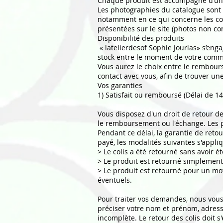
Chaque produit est accompagné d’un d
Les photographies du catalogue sont l
notamment en ce qui concerne les cou
présentées sur le site (photos non con
Disponibilité des produits
« latelierdesof Sophie Jourlas» s’enga
stock entre le moment de votre comman
Vous aurez le choix entre le rembou
contact avec vous, afin de trouver un
Vos garanties
1) Satisfait ou remboursé (Délai de 14
Vous disposez d'un droit de retour de
le remboursement ou l'échange. Les p
Pendant ce délai, la garantie de retou
payé, les modalités suivantes s'appliq
> Le colis a été retourné sans avoir é
> Le produit est retourné simplement 
> Le produit est retourné pour un mot
éventuels.
Pour traiter vos demandes, nous vou
préciser votre nom et prénom, adr
incomplète. Le retour des colis doit s'