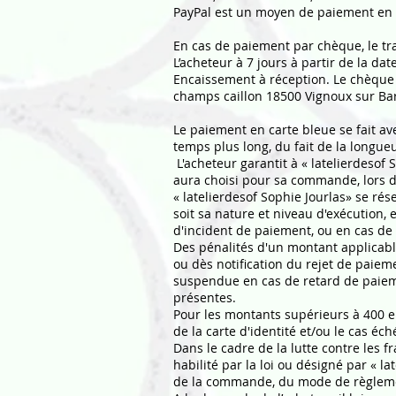
PayPal est un moyen de paiement en l
En cas de paiement par chèque, le tr
L’acheteur à 7 jours à partir de la 
Encaissement à réception. Le chèque d
champs caillon 18500 Vignoux sur B
Le paiement en carte bleue se fait a
temps plus long, du fait de la longueu
L'acheteur garantit à « latelierdesof 
aura choisi pour sa commande, lors 
« latelierdesof Sophie Jourlas» se ré
soit sa nature et niveau d'exécution,
d'incident de paiement, ou en cas de fr
Des pénalités d'un montant applicable
ou dès notification du rejet de paie
suspendue en cas de retard de paiem
présentes.
Pour les montants supérieurs à 400 e
de la carte d'identité et/ou le cas é
Dans le cadre de la lutte contre les 
habilité par la loi ou désigné par « lat
de la commande, du mode de règlement