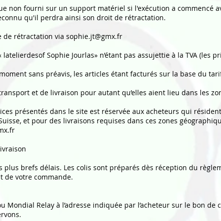
ue non fourni sur un support matériel si l'exécution a commencé a
onnu qu'il perdra ainsi son droit de rétractation.
de rétractation via
sophie.jt@gmx.fr
 latelierdesof Sophie Jourlas» n’étant pas assujettie à la TVA (les p
moment sans préavis, les articles étant facturés sur la base du tari
e transport et de livraison pour autant qu’elles aient lieu dans les
vices présentés dans le site est réservée aux acheteurs qui réside
isse, et pour des livraisons requises dans ces zones géographiques
mx.fr
ivraison
 plus brefs délais. Les colis sont préparés dès réception du règle
ent de votre commande.
e ou Mondial Relay à l’adresse indiquée par l’acheteur sur le bon 
rvons.