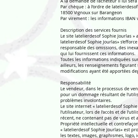
A la demande de l’acheteur il lui ser
Par chèque : à l’ordre de latelierdeso
18500 Vignoux sur Barangeon
Par virement : les informations IBA
Description des services fournis
Le site latelierdesof Sophie Jourlas »
latelierdesof Sophie Jourlas» s’efforc
responsable des omissions, des inexact
qui lui fournissent ces informations.
Toutes les informations indiquées sur 
ailleurs, les renseignements figurant 
modifications ayant été apportées dep
Responsabilité
Le vendeur, dans le processus de ven
pour un dommage résultant de l’utilis
problèmes involontaires.
Le site internet « latelierdesof Soph
l’utilisateur, lors de l’accès et de l’u
récent, ne contenant pas de virus et 
Propriété intellectuelle et contrefaço
« latelierdesof Sophie Jourlas» est pr
les textes, images, graphismes, logo, i