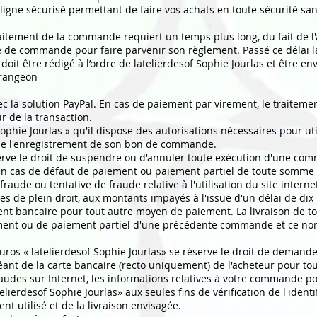
igne sécurisé permettant de faire vos achats en toute sécurité sa
aitement de la commande requiert un temps plus long, du fait de l
date de commande pour faire parvenir son règlement. Passé ce déla
oit être rédigé à l’ordre de latelierdesof Sophie Jourlas et être e
arangeon
vec la solution PayPal. En cas de paiement par virement, le traite
r de la transaction.
Sophie Jourlas » qu'il dispose des autorisations nécessaires pour ut
de l'enregistrement de son bon de commande.
serve le droit de suspendre ou d'annuler toute exécution d'une com
 en cas de défaut de paiement ou paiement partiel de toute somme q
aude ou tentative de fraude relative à l'utilisation du site internet
s de plein droit, aux montants impayés à l'issue d'un délai de dix
ment bancaire pour tout autre moyen de paiement. La livraison de
ent ou de paiement partiel d'une précédente commande et ce nono
uros « latelierdesof Sophie Jourlas» se réserve le droit de demand
chéant de la carte bancaire (recto uniquement) de l'acheteur pour t
fraudes sur Internet, les informations relatives à votre commande po
elierdesof Sophie Jourlas» aux seules fins de vérification de l'identif
 utilisé et de la livraison envisagée.