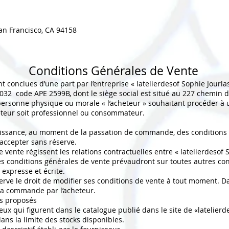
San Francisco, CA 94158
Conditions Générales de Vente
t conclues d’une part par l’entreprise « latelierdesof Sophie Jourl
32 code APE 2599B, dont le siège social est situé au 227 chemin 
personne physique ou morale « l’acheteur » souhaitant procéder à u
heteur soit professionnel ou consommateur.
aissance, au moment de la passation de commande, des conditions 
 accepter sans réserve.
vente régissent les relations contractuelles entre « latelierdesof S
es conditions générales de vente prévaudront sur toutes autres con
expresse et écrite.
serve le droit de modifier ses conditions de vente à tout moment. D
 la commande par l’acheteur.
es proposés
ceux qui figurent dans le catalogue publié dans le site de «latelierd
dans la limite des stocks disponibles.