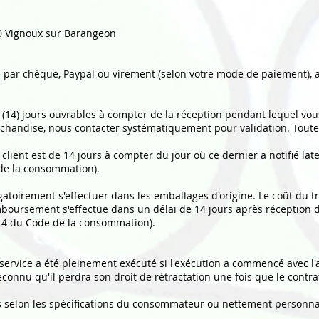
0 Vignoux sur Barangeon
par chèque, Paypal ou virement (selon votre mode de paiement), a
 (14) jours ouvrables à compter de la réception pendant lequel v
rchandise, nous contacter systématiquement pour validation. Toute 
 client est de 14 jours à compter du jour où ce dernier a notifié lat
 de la consommation).
atoirement s'effectuer dans les emballages d'origine. Le coût du 
mboursement s'effectue dans un délai de 14 jours après réception 
21-4 du Code de la consommation).
e service a été pleinement exécuté si l'exécution a commencé avec l
onnu qu'il perdra son droit de rétractation une fois que le contr
s selon les spécifications du consommateur ou nettement personnali