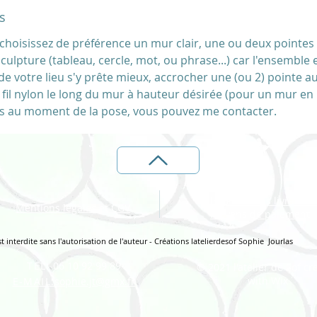
Créatio
s
fil de fe
Idéal à 
choisissez de préférence un mur clair, une ou deux pointes t
clair de
sculpture (tableau, cercle, mot, ou phrase...) car l'ensemble
la pluie
de votre lieu s'y prête mieux, accrocher une (ou 2) pointe a
Fabriqu
 fil nylon le long du mur à hauteur désirée (pour un mur en
atelier
ils au moment de la pose, vous pouvez me contacter.
Chaque 
totalem
calque n
Fils de 
créer un
Informations livraison
Mentions légales et CGV
moyens de paiement
Si vous
 interdite sans l'autorisation de l'auteur - Créations latelierdesof Sophie Jourlas
plus pe
rubriqu
TEL:
06 10 92 99 89
© 2021 l'atelier de Sof cr
tranmet
with Wix
E-MAIL:
sophie.jt@gmx.fr