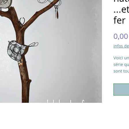
...e
fer
0,00
Infos de
Voici u
série qu
sont tou
poétiqu
plusieur
insecte 
branche
une pet
Idéal p
Dimensi
env.