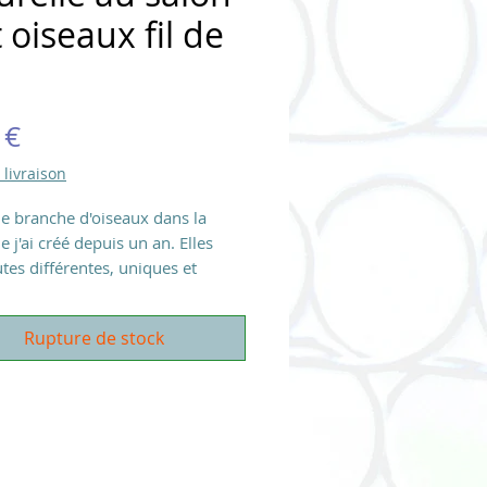
t oiseaux fil de
Prix
 €
 livraison
ne branche d'oiseaux dans la
e j'ai créé depuis un an. Elles
tes différentes, uniques et
es. Composée d'une branche de
s oiseaux, ici 3 et un petit
Rupture de stock
... Il y a une acroche au dos sur la
 pour un maintien facile grâce à
ite pointe fine dans le mur.
our un cadeau unique et original!
on globale hauteur 27x40 cm