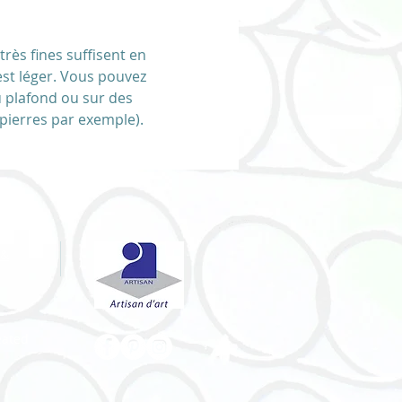
n murale originale et unique, en
r recuit
offrir ou à s'offrir pour un mur
rès fines suffisent en
 la maison, véranda, et à l'abri de
 est léger. Vous pouvez
 ou sur une fenêtre.
u plafond ou sur des
é par mes soins dans mon
 pierres par exemple).
 en France.
sculpture est unique et
ent créée à main levée sans
i gabarit.
fer de différents diamètres pour
 contraste et tissus
 &
 préférez une réalisation encore
rsonnalisée, rendez-vous dans la
e
"sur mesure"
afin de me
eated
tre vos souhaits.