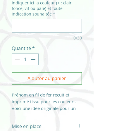
Indiquer ici la couleur (+ : clair,
foncé, vif ou pâle) et toute
indication souhaitée
*
0/30
Quantité
*
Ajouter au panier
Prénom en fil de fer recuit et
imprimé tissu pour les couleurs
Voici une idée originale pour un
cadeau d'anniversaire ou de
naissance et pour un présent
Mise en place
fabriqué artisanalement!