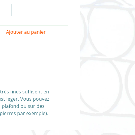
es.
x : fil de fer recuit noir
t d'art réalisé par mes soins
Ajouter au panier
n atelier en France
ique et originale, réalisé à main
ans matrice ni guide.
e phrase différente ou d'une
 plus petite, contactez-moi!
mot, prénom, phrase, citation,
n fil recuit sur commande
rès fines suffisent en
 est léger. Vous pouvez
u plafond ou sur des
 pierres par exemple).