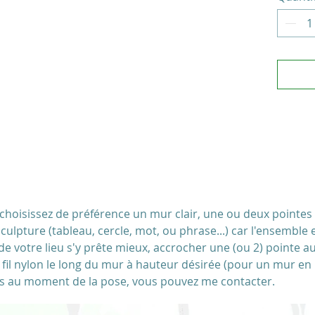
jambag
matériau
Artisana
dans mo
Pièce un
levée s
Pour un
ecriture
lettre, 
poème e
choisissez de préférence un mur clair, une ou deux pointes t
sculpture (tableau, cercle, mot, ou phrase...) car l'ensemble
de votre lieu s'y prête mieux, accrocher une (ou 2) pointe a
 fil nylon le long du mur à hauteur désirée (pour un mur en
ils au moment de la pose, vous pouvez me contacter.