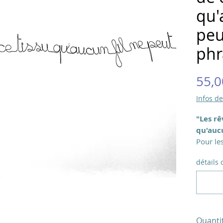
qu'
peu
phr
55,0
Infos de
"Les rê
qu'aucu
Pour les
Phrase e
détails 
approx
Photo no
command
modèle!
Ecritur
Quanti
lettres