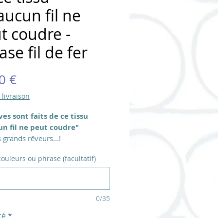
aucun fil ne
t coudre -
ase fil de fer
Prix
0 €
 livraison
ves sont faits de ce tissu
n fil ne peut coudre"
 grands rêveurs...!
n fil de fer longueur
couleurs ou phrase (facultatif)
imative de 100-120 cm
n contractuelle - réalisée à la
e (résultat très proche du
)
0/35
e hauteur 3 cm env. pour les
té
*
 sans jambages et 7 ou 8 cm avec